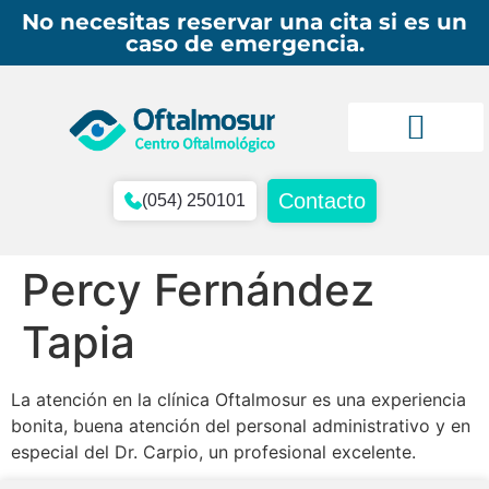
No necesitas reservar una cita si es un
caso de emergencia.
Imágenes de diagnóst
Contacto
(054) 250101
Percy Fernández
Tapia
La atención en la clínica Oftalmosur es una experiencia
bonita, buena atención del personal administrativo y en
especial del Dr. Carpio, un profesional excelente.